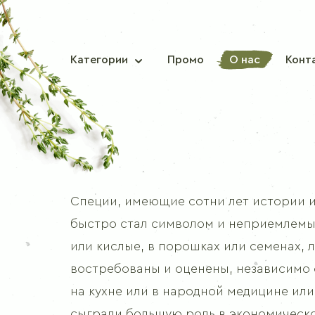
Категории
Промо
О нас
Конт
ТРАДИЦИОННЫЕ СПЕЦИИ
Специи, имеющие сотни лет истории и
Паприка сладкая
быстро стал символом и неприемлемым
Паприка чили
или кислые, в порошках или семенах, л
Мускатный орех
востребованы и оценены, независимо 
Корица
на кухне или в народной медицине ил
Гвоздика
сыграли большую роль в экономическо