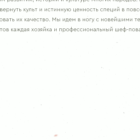
Приправа для шашлыка
 вернуть культ и истинную ценность специй в пов
вать их качество. Мы идем в ногу с новейшими те
ПЕРЦЫ
тов каждая хозяйка и профессиональный шеф-пова
Перец чёрный молотый
Перец чёрный
Перец душистый горошек