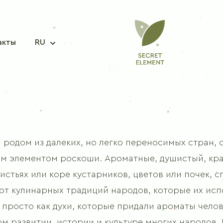
акты
RU
СМЕСЬ СПЕЦИЙ
 родом из далеких, но легко переносимых стран, 
Приправа для рыбы
 элементом роскоши. Ароматные, душистый, крас
Приправа для свинины
истьях или коре кустарников, цветов или почек, 
Приправа для курицы
от кулинарных традиций народов, которые их исп
Приправа для корейской морковки
и просто как духи, которые придали ароматы чел
Приправа для борща
м развитии, истории и культуре многих народов.