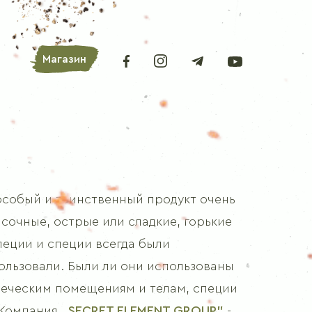
Магазин
АРОМАТНЫЕ ТРАВЫ
особый и таинственный продукт очень
Лавровый лист
очные, острые или сладкие, горькие
Орегано
специи и специи всегда были
Базилик
ользовали. Были ли они использованы
Петрушка
овеческим помещениям и телам, специи
Любисток
 Компания
„SECRET ELEMENT GROUP"
-