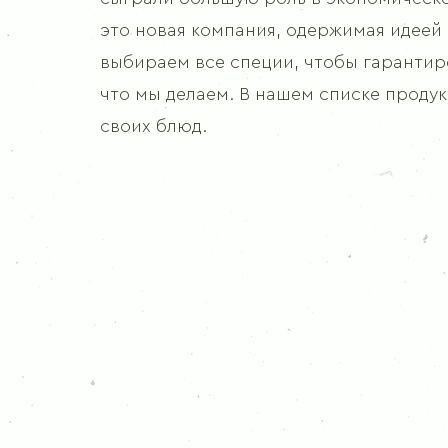
Гвоздика молотая
это новая компания, одержимая идеей
Куркума
Карри
выбираем все специи, чтобы гарантиро
Горчица
что мы делаем. В нашем списке продук
Имбирь
своих блюд.
Чеснок
Кориандр молотый
Кориандр
Тмин