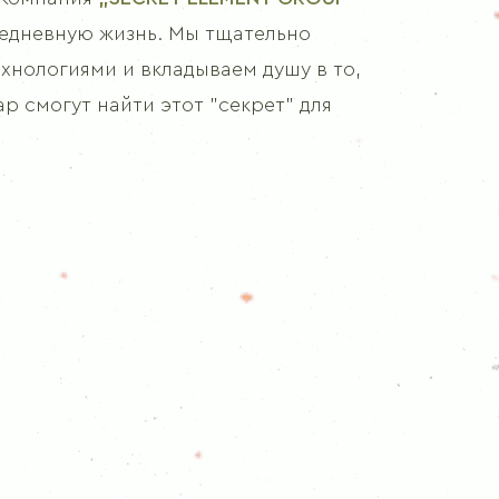
Укроп
седневную жизнь. Мы тщательно
Тимьян
Розмарин
хнологиями и вкладываем душу в то,
р смогут найти этот "секрет" для