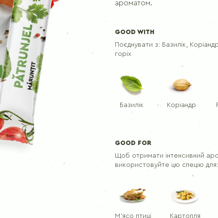
Приправа для шашлику
ароматом.
GOOD WITH
ПЕРЦІ
Поєднувати з:
Базилік, Коріанд
горіх
Перець чорний молотий
Перець чорний
Перець духмяний горошок
Базилік
Коріандр
GOOD FOR
Щоб отримати інтенсивний аром
використовуйте цю спецію для
М'ясо птиці
Картопля