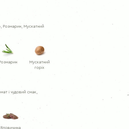
Кріп
Чебрец
Розмарин
р, Розмарин, Мускатний
Розмарин
Мускатний
горіх
ат і чудовий смак,
:
Яловичина