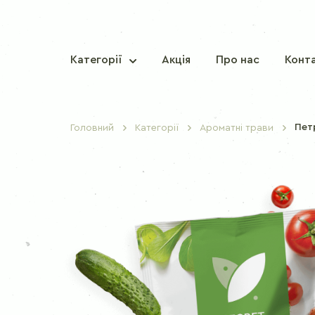
Категорії
Акція
Про нас
Конт
Пет
Головний
Категорії
Ароматні трави
ТРАДИЦІЙНІ СПЕЦІЇ
Паприка солодка
Перець червоний гострий
Мускатний горіх
Кориця
Гвоздика