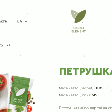
акти
UA
рушка
СУМІШ СПЕЦІЙ
ПЕТРУШК
Приправа для риби
Приправа для свинини
10г.
Маса нетто (Sachet):
Приправа для курки
5г.
Маса нетто (Stick):
Приправа для корейської моркви
Приправа для борщу
Петрушка найпоширеніша спец