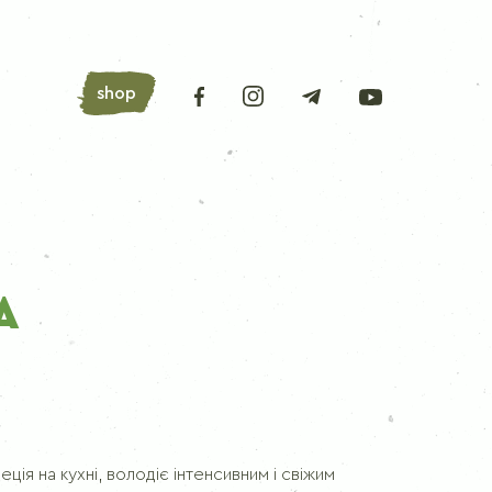
shop
АРОМАТНІ ТРАВИ
А
Лавровий лист
Орегано
Базилік
Петрушка
Любисток
ія на кухні, володіє інтенсивним і свіжим