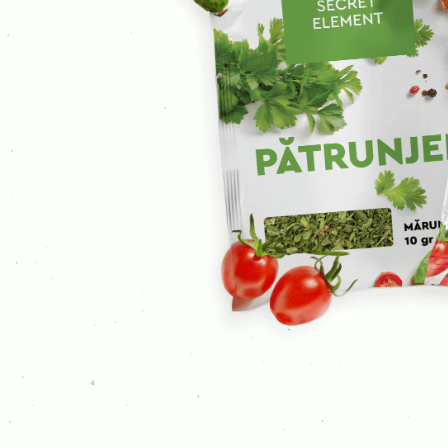
Гвоздика мелена
Куркума
Каррі
Гірчиця
Імбир
Часник
Коріандр мелений
Коріандр
Кмин